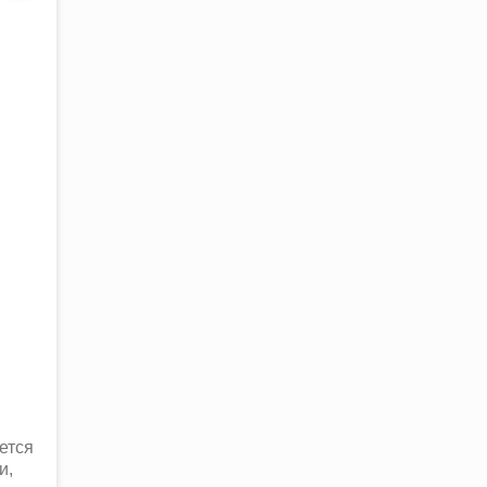
ется
и,