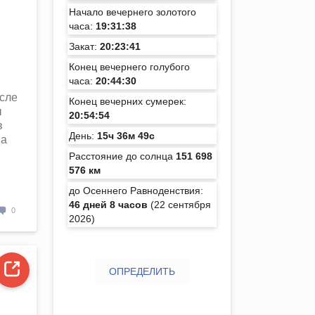
Начало вечернего золотого
часа:
19:31:38
Закат:
20:23:41
Конец вечернего голубого
часа:
20:44:30
осле
Конец вечерних сумерек:
ы
20:54:54
в
День:
15ч 36м 49с
на
Расстояние до солнца
151 698
576 км
до Осеннего Равноденствия:
46 дней 8 часов
(22 сентября
0
2026)
ОПРЕДЕЛИТЬ