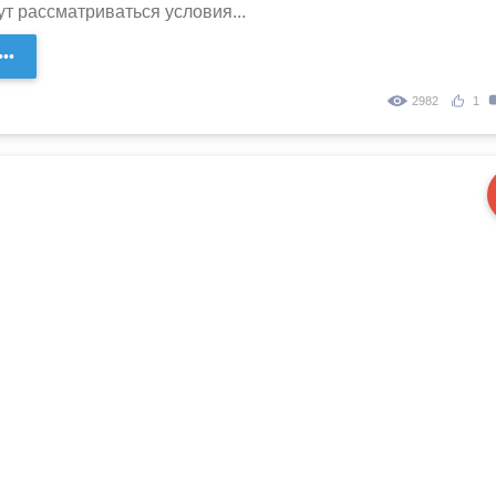
ут рассматриваться условия...
••
2982
1