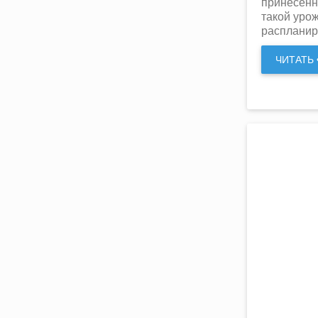
принесенн
такой урож
распланиро
ЧИТАТЬ •