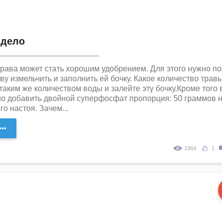
 дело
трава может стать хорошим удобрением. Для этого нужно п
ву измельчить и заполнить ей бочку. Какое количество трав
аким же количеством воды и залейте эту бочку.Кроме того 
но добавить двойной суперфосфат пропорция: 50 граммов 
го настоя. Зачем...
••
1964
1