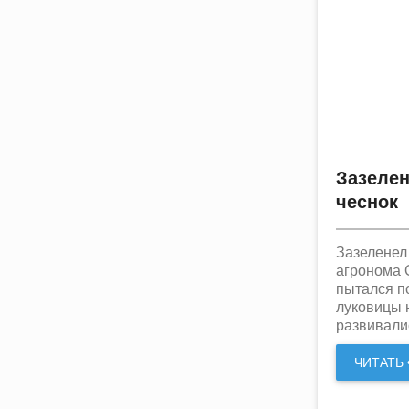
Зазелен
чеснок
Зазеленел
агронома 
пытался п
луковицы 
развивалис
ЧИТАТЬ •