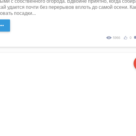
ыми с собственного огорода. Вдвойне приятно, когда собир
ай удается почти без перерывов вплоть до самой осени. Ка
вать посадки...
••
5966
0