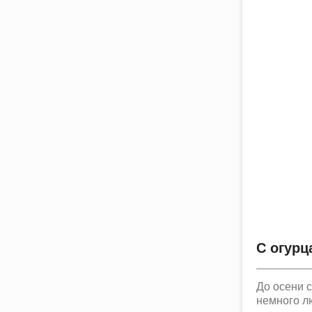
С огурц
До осени с
немного л