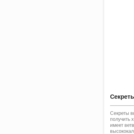
Секрет
Секреты в
получить 
имеет вет
высококал