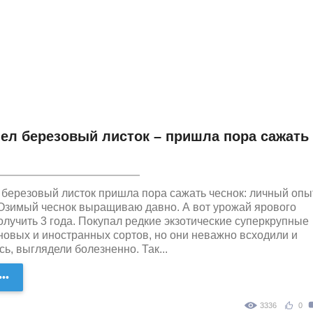
ел березовый листок – пришла пора сажать
 березовый листок пришла пора сажать чеснок: личный опы
Озимый чеснок выращиваю давно. А вот урожай ярового
олучить 3 года. Покупал редкие экзотические суперкрупные
новых и иностранных сортов, но они неважно всходили и
ь, выглядели болезненно. Так...
••
3336
0